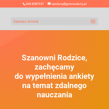
046 8387537
spzduny@gminazduny.pl
Zaznacz stronę
Szanowni Rodzice,
zachęcamy
do wypełnienia ankiety
na temat zdalnego
nauczania