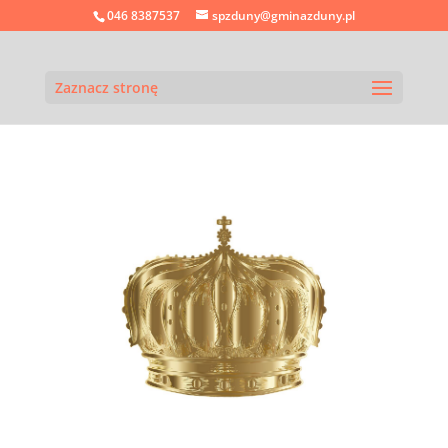
046 8387537
spzduny@gminazduny.pl
Zaznacz stronę