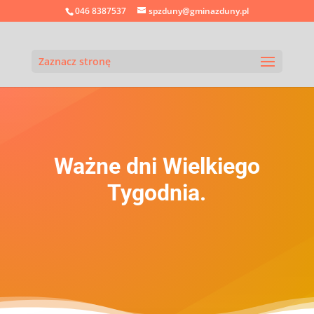
046 8387537
spzduny@gminazduny.pl
Zaznacz stronę
Ważne dni Wielkiego
Tygodnia.