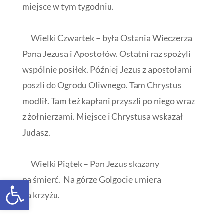
miejsce w tym tygodniu.
Wielki Czwartek – była Ostania Wieczerza
Pana Jezusa i Apostołów. Ostatni raz spożyli
wspólnie posiłek. Później Jezus z apostołami
poszli do Ogrodu Oliwnego. Tam Chrystus
modlił. Tam też kapłani przyszli po niego wraz
z żołnierzami. Miejsce i Chrystusa wskazał
Judasz.
Wielki Piątek – Pan Jezus skazany
Open toolbar
na śmierć. Na górze Golgocie umiera
na krzyżu.