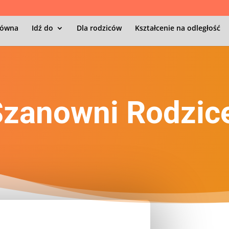
łówna
Idź do
Dla rodziców
Kształcenie na odległość
zanowni Rodzic