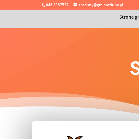
046 8387537
spzduny@gminazduny.pl
Strona g
S