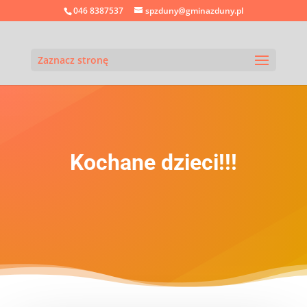
046 8387537
spzduny@gminazduny.pl
Zaznacz stronę
Kochane dzieci!!!