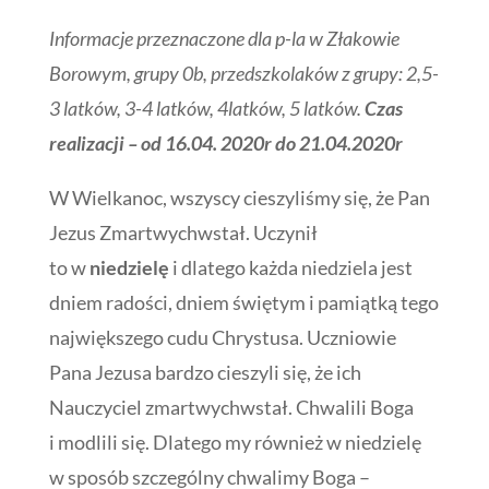
Informacje przeznaczone dla p-la w Złakowie
Borowym, grupy 0b, przedszkolaków z grupy: 2,5-
3 latków, 3-4 latków, 4latków, 5 latków.
Czas
realizacji – od 16.04. 2020r do 21.04.2020r
W Wielkanoc, wszyscy cieszyliśmy się, że Pan
Jezus Zmartwychwstał. Uczynił
to w
niedzielę
i dlatego każda niedziela jest
dniem radości, dniem świętym i pamiątką tego
największego cudu Chrystusa. Uczniowie
Pana Jezusa bardzo cieszyli się, że ich
Nauczyciel zmartwychwstał. Chwalili Boga
i modlili się. Dlatego my również w niedzielę
w sposób szczególny chwalimy Boga –