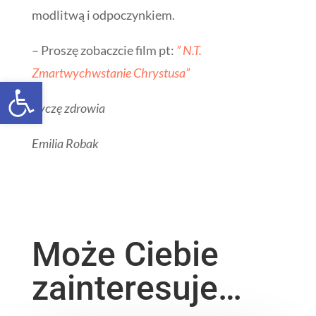
modlitwą i odpoczynkiem.
– Proszę zobaczcie film pt:
” N.T.
Zmartwychwstanie Chrystusa”
Open toolbar
Życzę zdrowia
Emilia Robak
Może Ciebie
zainteresuje…