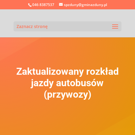
046 8387537
spzduny@gminazduny.pl
Zaznacz stronę
Zaktualizowany rozkład
jazdy autobusów
(przywozy)