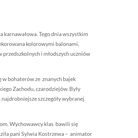
bawa karnawałowa. Tego dnia wszystkim
Udekorowana kolorowymi balonami,
ów przedszkolnych i młodszych uczniów
się w bohaterów ze znanych bajek
ikiego Zachodu, czarodziejów. Były
et najdrobniejsze szczegóły wybranej
com. Wychowawcy klas bawili się
dziła pani Sylwia Kostrzewa – animator