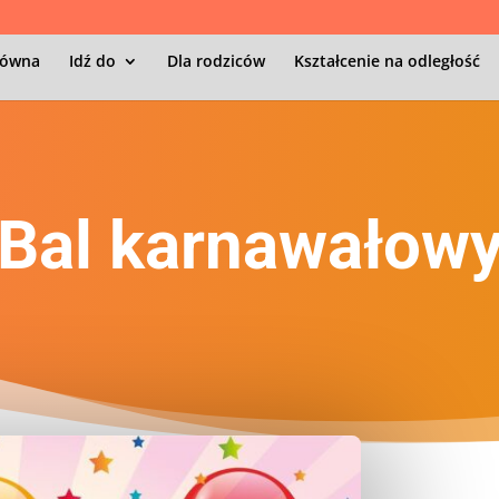
łówna
Idź do
Dla rodziców
Kształcenie na odległość
Bal karnawałow