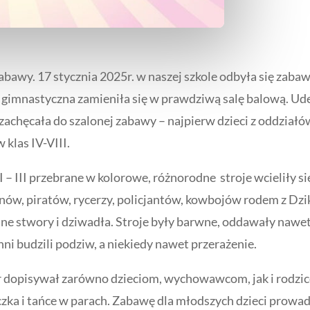
zabawy. 17 stycznia 2025r. w naszej szkole odbyła się za
la gimnastyczna zamieniła się w prawdziwą salę balową. 
zachęcała do szalonej zabawy – najpierw dzieci z oddział
 klas IV-VIII.
 I – III przebrane w kolorowe, różnorodne stroje wcieliły 
manów, piratów, rycerzy, policjantów, kowbojów rodem z Dz
 inne stwory i dziwadła. Stroje były barwne, oddawały naw
inni budzili podziw, a niekiedy nawet przerażenie.
r dopisywał zarówno dzieciom, wychowawcom, jak i rodzi
czka i tańce w parach. Zabawę dla młodszych dzieci prowa