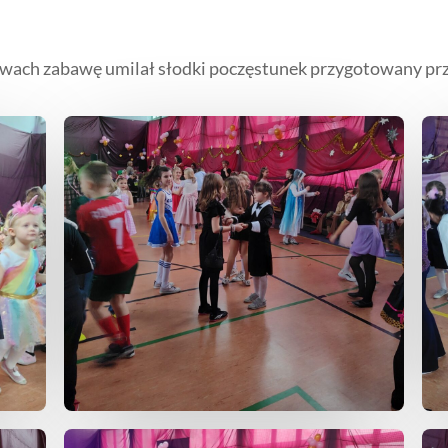
rwach zabawę umilał słodki poczęstunek przygotowany prz