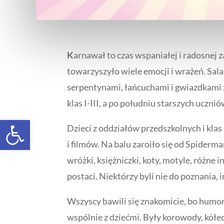
K
arnawał to czas wspaniałej i radosnej 
towarzyszyło wiele emocji i wrażeń. Sa
serpentynami, łańcuchami i gwiazdkami 
klas I-III, a po południu starszych uczniów
Open toolbar
Dzieci z oddziałów przedszkolnych i klas
i filmów. Na balu zaroiło się od Spider
wróżki, księżniczki, koty, motyle, różne
postaci. Niektórzy byli nie do poznania, 
Wszyscy bawili się znakomicie, bo humo
wspólnie z dziećmi. Były korowody, kółe