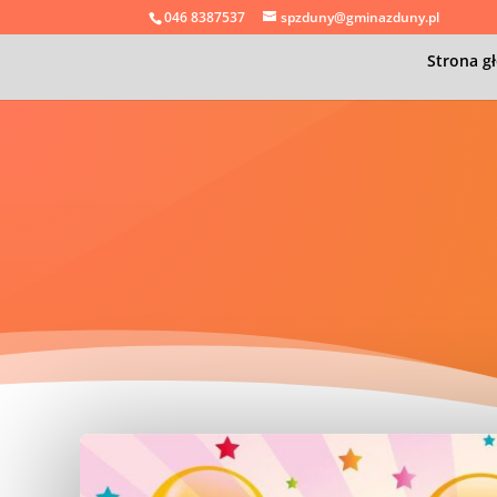
046 8387537
spzduny@gminazduny.pl
Strona g