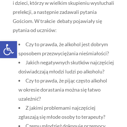
i dzieci, którzy w wielkim skupieniu wysłuchali
prelekcji, a następnie zadawali pytania
Gościom. W trakcie debaty pojawiały się
pytania od uczniów:
Open toolbar
Czy to prawda, że alkohol jest dobrym
sposobem przezwyciężania nieśmiałości?
Jakich negatywnych skutków najczęściej
doświadczają młodzi ludzi po alkoholu?
Czy to prawda, że pijąc często alkohol
w okresie dorastania można się łatwo
uzależnić?
Z jakimi problemami najczęściej
zgłaszają się młode osoby to terapeuty?
Czemu młodzież dokonuje przemocy