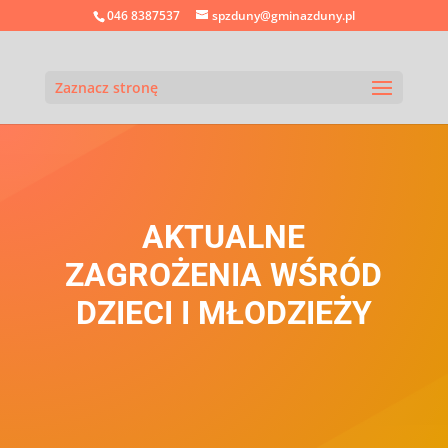
046 8387537
spzduny@gminazduny.pl
Zaznacz stronę
AKTUALNE
ZAGROŻENIA WŚRÓD
DZIECI I MŁODZIEŻY