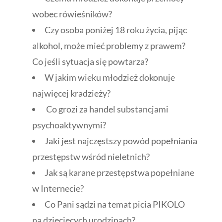
wobec rówieśników?
Czy osoba poniżej 18 roku życia, pijąc
alkohol, może mieć problemy z prawem?
Co jeśli sytuacja się powtarza?
W jakim wieku młodzież dokonuje
najwięcej kradzieży?
Co grozi za handel substancjami
psychoaktywnymi?
Jaki jest najczęstszy powód popełniania
przestępstw wśród nieletnich?
Jak są karane przestępstwa popełniane
w Internecie?
Co Pani sądzi na temat picia PIKOLO
na dziecięcych urodzinach?