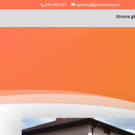
046 8387537
spzduny@gminazduny.pl
Strona g