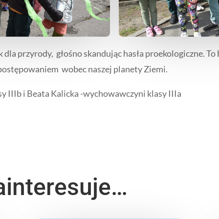
k dla przyrody, głośno skandując hasła proekologiczne. T
 postępowaniem wobec naszej planety Ziemi.
 IIIb i Beata Kalicka -wychowawczyni klasy IIIa
ainteresuje…