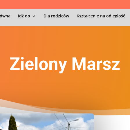
łówna
Idź do
Dla rodziców
Kształcenie na odległość
Zielony Marsz