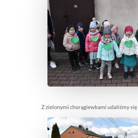
Z zielonymi chorągiewkami udaliśmy się 